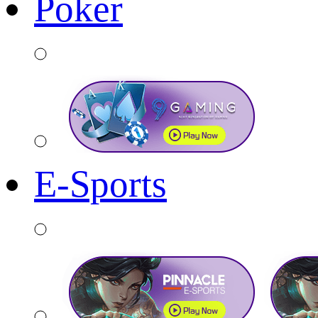
Poker
E-Sports