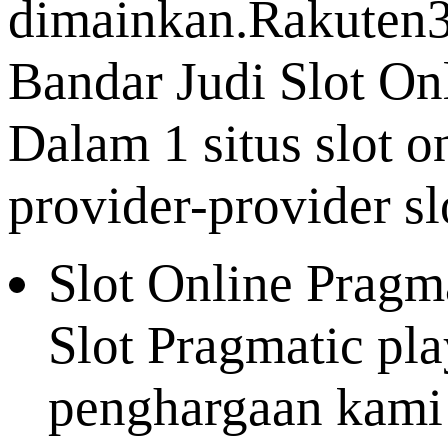
dimainkan.Rakuten3
Bandar Judi Slot On
Dalam 1 situs slot 
provider-provider s
Slot Online Pragm
Slot Pragmatic pla
penghargaan kami b