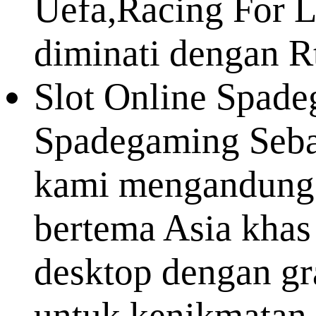
Uefa,Racing For L
diminati dengan Rt
Slot Online Spad
Spadegaming Sebag
kami mengandung 
bertema Asia khas
desktop dengan g
untuk kenikmatan 