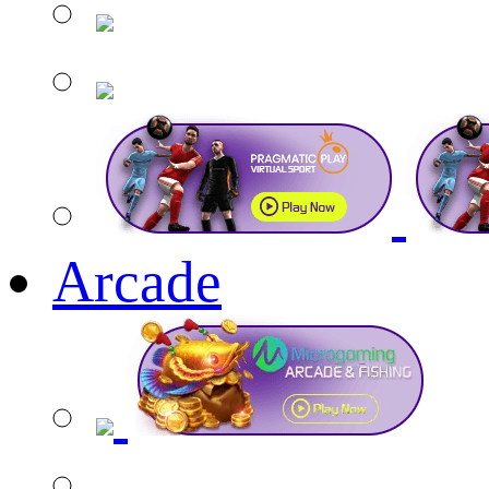
Arcade