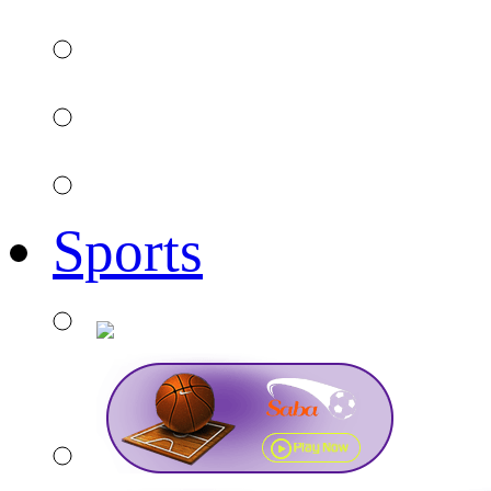
Sports