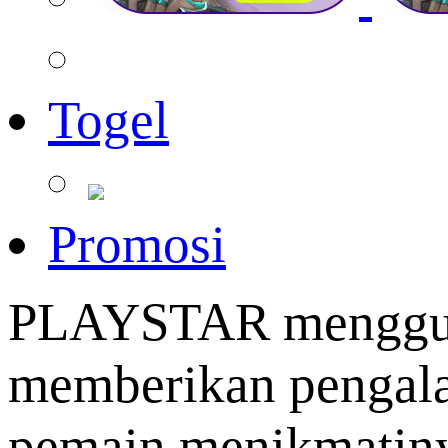
Togel
Promosi
PLAYSTAR mengguna
memberikan pengal
pemain menikmatiny