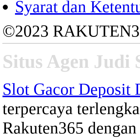
Syarat dan Ketent
©2023 RAKUTEN365. 
Situs Agen Judi 
Slot Gacor Deposit
terpercaya terlengka
Rakuten365 dengan 