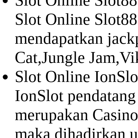
Slot Online Slot8
mendapatkan jackp
Cat,Jungle Jam,Vik
Slot Online IonSlo
IonSlot pendatang
merupakan Casino 
maka dihadirkan u