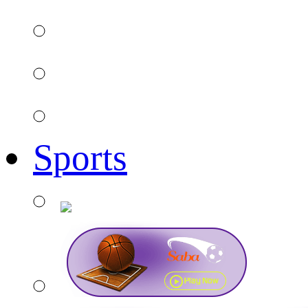
Sports