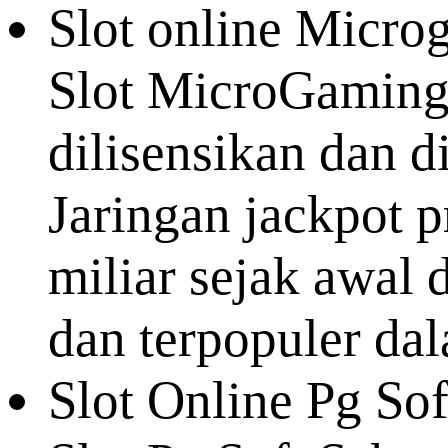
Slot online Micro
Slot MicroGaming 
dilisensikan dan d
Jaringan jackpot p
miliar sejak awal 
dan terpopuler dal
Slot Online Pg Sof