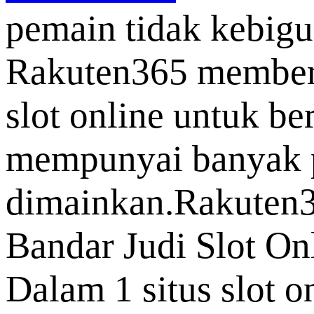
pemain tidak kebigu
Rakuten365 memberik
slot online untuk b
mempunyai banyak p
dimainkan.Rakuten3
Bandar Judi Slot On
Dalam 1 situs slot 