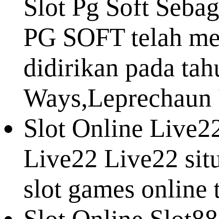
Slot Pg Soft Sebag
PG SOFT telah me
didirikan pada ta
Ways,Leprechaun 
Slot Online Live2
Live22 Live22 sit
slot games online t
Slot Online Slot88